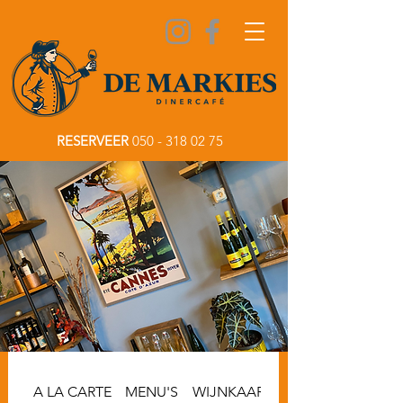
RESERVEER
050 - 318 02 75
A LA CARTE
MENU'S
WIJNKAART