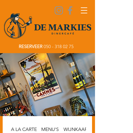
RESERVEER
050 - 318 02 75
A LA CARTE
MENU'S
WIJNKAART