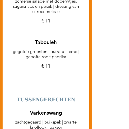
zomerse salade met doperwtjes,
sugarsnaps en perzik | dressing van
citroenmelisse
€ 11
Tabouleh
gegrilde groenten | burrata creme |
gepofte rode paprika
€ 11
TUSSENGERECHTEN
Varkenswang
zachtgegaard | buikspek | zwarte
knoflook | paksoi