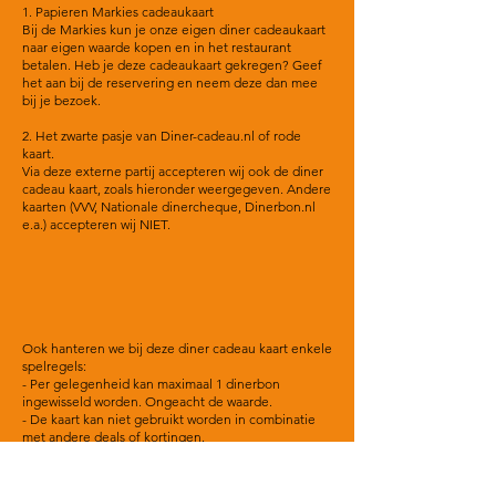
1. Papieren Markies cadeaukaart
Bij de Markies kun je onze eigen diner cadeaukaart
naar eigen waarde kopen en in het restaurant
betalen. Heb je deze cadeaukaart gekregen? Geef
het aan bij de reservering en neem deze dan mee
bij je bezoek.​
2. Het zwarte pasje van Diner-cadeau.nl of rode
kaart.
Via deze externe partij accepteren wij ook de diner
cadeau kaart, zoals hieronder weergegeven. Andere
kaarten (VVV, Nationale dinercheque, Dinerbon.nl
e.a.) accepteren wij NIET.
Ook hanteren we bij deze diner cadeau kaart enkele
spelregels:
- Per gelegenheid kan maximaal 1 dinerbon
ingewisseld worden. Ongeacht de waarde.
- De kaart kan niet gebruikt worden in combinatie
met andere deals of kortingen.
- De kaart kan enkel gebruikt worden bij reservering
per telefoon, óf via onze eigen website, dus niet via
andere boeking sites zoals bijvoorbeeld The Fork.